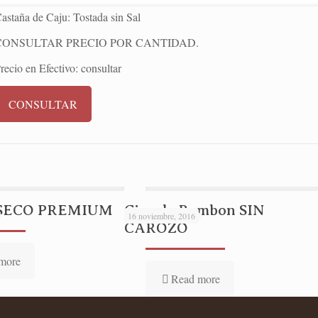
astaña de Caju: Tostada sin Sal
CONSULTAR PRECIO POR CANTIDAD.
recio en Efectivo: consultar
CONSULTAR
SECO PREMIUM
Ciruela Bombon SIN
16 noviembre, 2016
CAROZO
more
Read more