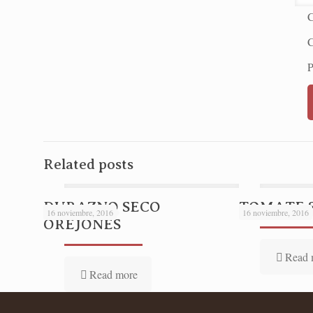
C
P
Related posts
DURAZNO SECO
TOMATE 
16 noviembre, 2016
16 noviembre, 2016
OREJONES
Read 
Read more