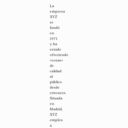
La
empresa
XYZ
se
fundó
en
1971
y ha
estado
ofreciendo
«cosas»
de
calidad
al
público
desde
entonces.
Situada
en
Madrid,
XYZ
emplea
a